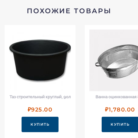
ПОХОЖИЕ ТОВАРЫ
роительный круглый, 90л
Ванна оцинкованная 80л
₽
925.00
₽
1,780.00
КУПИТЬ
КУПИТЬ